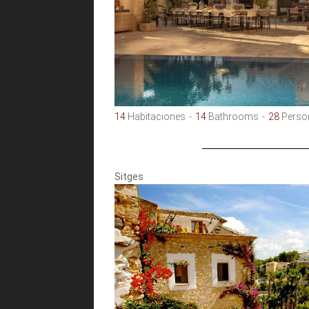
14
Habitaciones
14
Bathrooms
28
Perso
Sitges