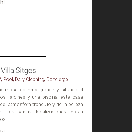
ht
illa Sitges
f, Pool, Daily Cleaning, Concierge
hermosa es muy grande y situada al
s, jardines y una piscina, esta casa
 del atmósfera tranquilo y de la belleza
a. Las varias localizaciones están
os...