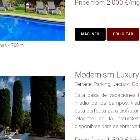
Price from
2.000 €
/nig
MÁS INFO
SOLICITAR
nas
700
m²
Modernism Luxury V
Terrace, Parking, Jacuzzi, Gol
Esta casa de vacaciones 
medio de los campos, viedo
está perfecta para disfrutar
relajante de la naturalez
disponibles para celebrar vari