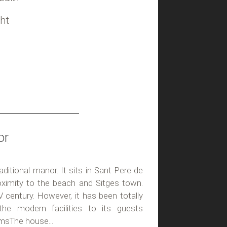
ht
or
traditional manor. It sits in Sant Pere de
oximity to the beach and Sitges town.
century. However, it has been totally
the modern facilities to its guests
sThe house...