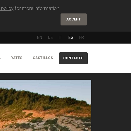
 policy
for more information.
ACCEPT
EN
DE
IT
ES
FR
S
YATES
CASTILLOS
CONTACTO