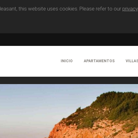
easant, this website uses cookies. Please refer to our
privacy
INICIO
APARTAMENTOS
VILLA