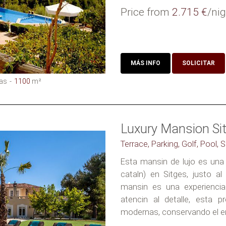
Price from
2.715 €
/nig
MÁS INFO
SOLICITAR
as
1100
m²
Luxury Mansion Si
Terrace, Parking, Golf, Pool, 
Esta mansin de lujo es un
cataln) en Sitges, justo a
mansin es una experiencia
atencin al detalle, esta 
modernas, conservando el enc