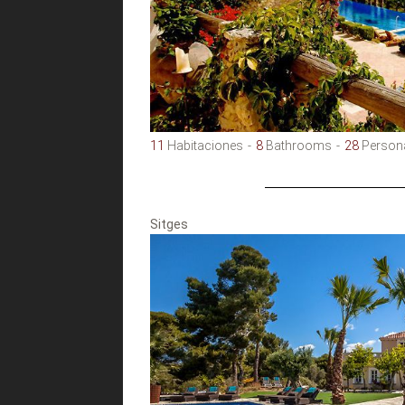
11
Habitaciones
8
Bathrooms
28
Person
Sitges