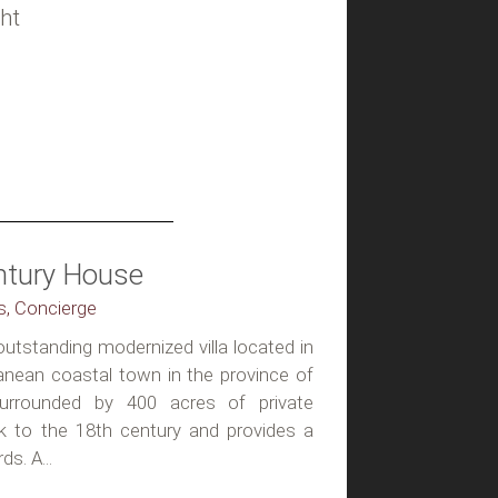
ht
entury House
ss, Concierge
y outstanding modernized villa located in
anean coastal town in the province of
surrounded by 400 acres of private
k to the 18th century and provides a
s. A...