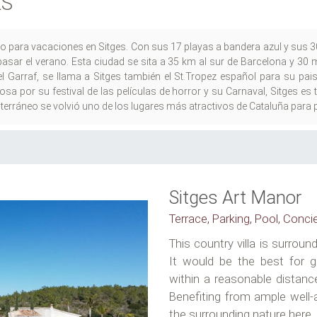
ES
ujo para vacaciones en Sitges. Con sus 17 playas a bandera azul y sus 3
asar el verano. Esta ciudad se sita a 35 km al sur de Barcelona y 30
l Garraf, se llama a Sitges también el St.Tropez español para su paisaj
sa por su festival de las películas de horror y su Carnaval, Sitges 
erráneo se volvió uno de los lugares más atractivos de Cataluña para 
Sitges Art Manor
Terrace, Parking, Pool, Conci
This country villa is surroun
It would be the best for 
within a reasonable distance
Benefiting from ample well
the surrounding nature here. Bu