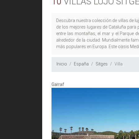
10
VILLAS LUJO SITG
Descubra nuestra colección de villas de l
de los mejores lugares de Cataluña para p
entre las montañas, el mar y el Parque de
alrededor de la ciudad. Mundialmente famo
más populares en Europa. Este oasis Medit
Inicio
España
Sitges
Villa
Garraf