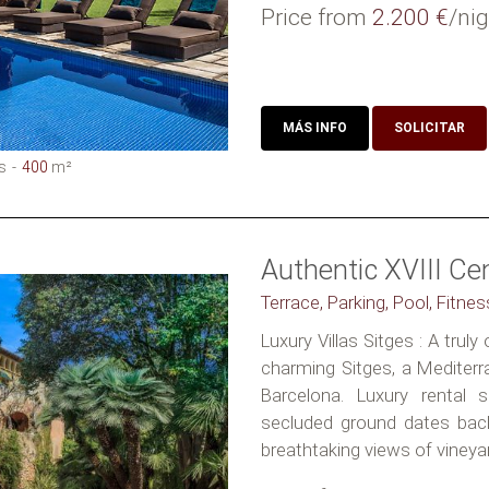
Price from
2.200 €
/nig
MÁS INFO
SOLICITAR
s
400
m²
Authentic XVIII C
Terrace, Parking, Pool, Fitne
Luxury Villas Sitges : A trul
charming Sitges, a Mediterr
Barcelona. Luxury rental 
secluded ground dates bac
breathtaking views of vineyard