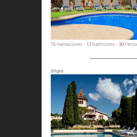
15
Habitaciones
12
Bathrooms
30
Perso
Sitges