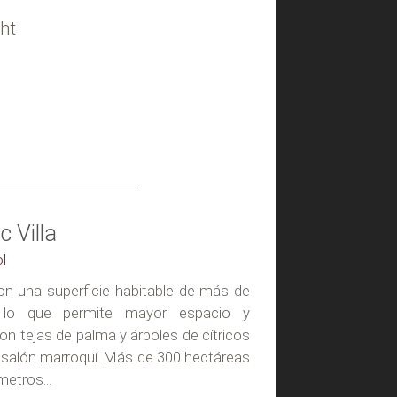
ht
c Villa
ol
con una superficie habitable de más de
 lo que permite mayor espacio y
con tejas de palma y árboles de cítricos
 salón marroquí. Más de 300 hectáreas
metros...