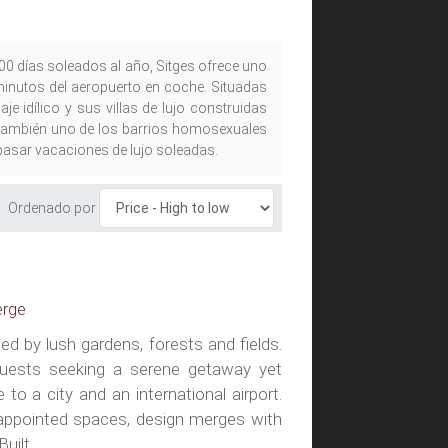
00 días soleados al año, Sitges ofrece uno
 minutos del aeropuerto en coche. Situadas
e idílico y sus villas de lujo construidas
es también uno de los barrios homosexuales
pasar vacaciones de lujo soleadas.
Ordenado por
erge
ded by lush gardens, forests and fields.
guests seeking a serene getaway yet
 to a city and an international airport.
-appointed spaces, design merges with
ilt...