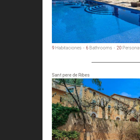
9
Habitaciones
6
Bathrooms
20
Persona
Sant pere de Ribes