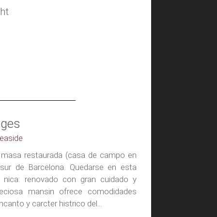
ht
tges
Seaside
a masa restaurada (casa de campo en
l sur de Barcelona. Quedarse en esta
 nica: renovado con gran cuidado y
preciosa mansin ofrece comodidades
anto y carcter histrico del...