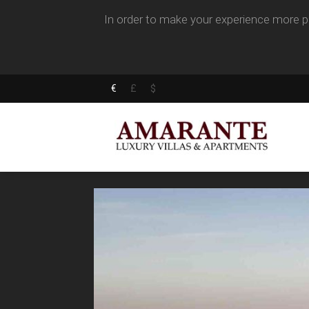
In order to make your experience more pl
€
£
$