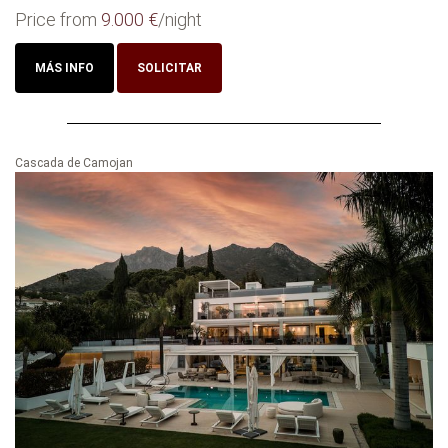
Price from
9.000 €
/night
MÁS INFO
SOLICITAR
Cascada de Camojan