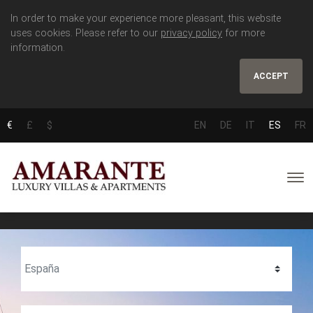
In order to make your experience more pleasant, this website
uses cookies. Please refer to our
privacy policy
for more
information.
ACCEPT
€
£
$
EN
DE
IT
ES
FR