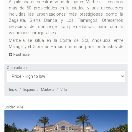
Alquile una de nuestras villas de lujo en Marbella . Tenemos
to
a 
más de 60 propiedades en la ciudad y sus alrededores
un
incluidas las urbanizaciones más prestigiosas como la
de
Zagaleta, Sierra Blanca y Los Flamingos. Ofrecemos
co
servicios de concierge complementarios para una s
excellence. La
vacaciones inmejorables.
Pu
di
Marbella se sitúa en la Costa del Sol, Andalucía, entre
al
Málaga y el Gibraltar. Ha sido un imán para los turistas de
Read more
Ordenado por
Inicio
España
Marbella
Villa
Golden Mile