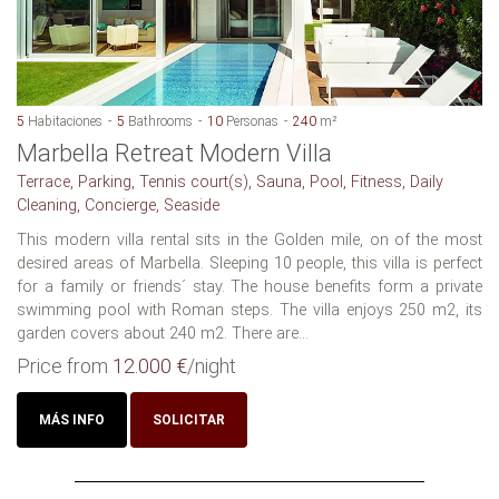
5
Habitaciones
5
Bathrooms
10
Personas
240
m²
Marbella Retreat Modern Villa
Terrace, Parking, Tennis court(s), Sauna, Pool, Fitness, Daily
Cleaning, Concierge, Seaside
This modern villa rental sits in the Golden mile, on of the most
desired areas of Marbella. Sleeping 10 people, this villa is perfect
for a family or friends´ stay. The house benefits form a private
swimming pool with Roman steps. The villa enjoys 250 m2, its
garden covers about 240 m2. There are...
Price from
12.000 €
/night
MÁS INFO
SOLICITAR