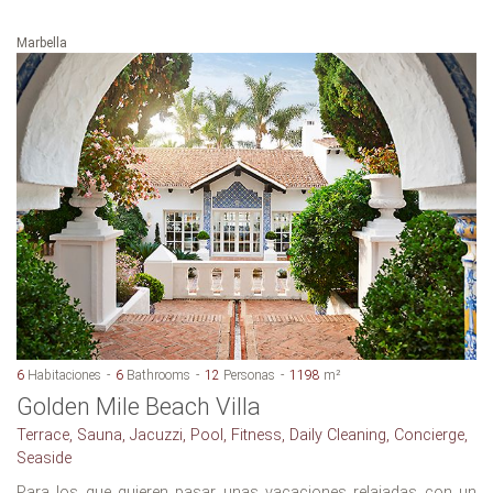
Marbella
6
Habitaciones
6
Bathrooms
12
Personas
1198
m²
Golden Mile Beach Villa
Terrace, Sauna, Jacuzzi, Pool, Fitness, Daily Cleaning, Concierge,
Seaside
Para los que quieren pasar unas vacaciones relajadas con un