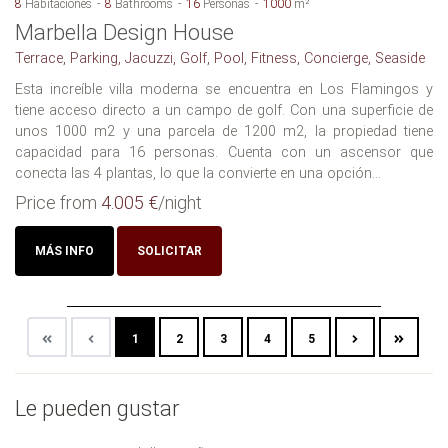
8
Habitaciones
8
Bathrooms
16
Personas
1000
m²
Marbella Design House
Terrace, Parking, Jacuzzi, Golf, Pool, Fitness, Concierge, Seaside
Esta increíble villa moderna se encuentra en Los Flamingos y
tiene acceso directo a un campo de golf. Con una superficie de
unos 1000 m2 y una parcela de 1200 m2, la propiedad tiene
capacidad para 16 personas. Cuenta con un ascensor que
conecta las 4 plantas, lo que la convierte en una opción...
Price from
4.005 €
/night
MÁS INFO
SOLICITAR
1
2
3
4
5
Le pueden gustar